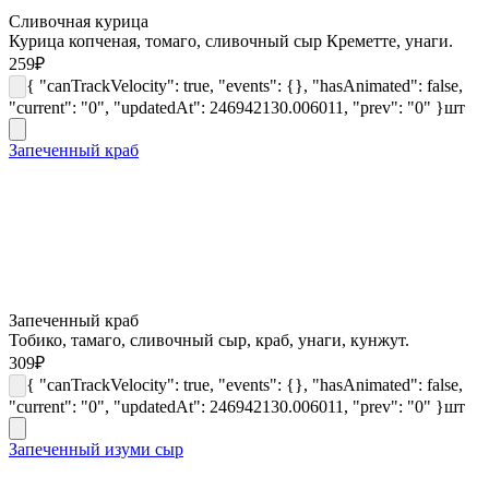
Сливочная курица
Курица копченая, томаго, сливочный сыр Креметте, унаги.
259
₽
{ "canTrackVelocity": true, "events": {}, "hasAnimated": false,
"current": "0", "updatedAt": 246942130.006011, "prev": "0" }
шт
Запеченный краб
Запеченный краб
Тобико, тамаго, сливочный сыр, краб, унаги, кунжут.
309
₽
{ "canTrackVelocity": true, "events": {}, "hasAnimated": false,
"current": "0", "updatedAt": 246942130.006011, "prev": "0" }
шт
Запеченный изуми сыр