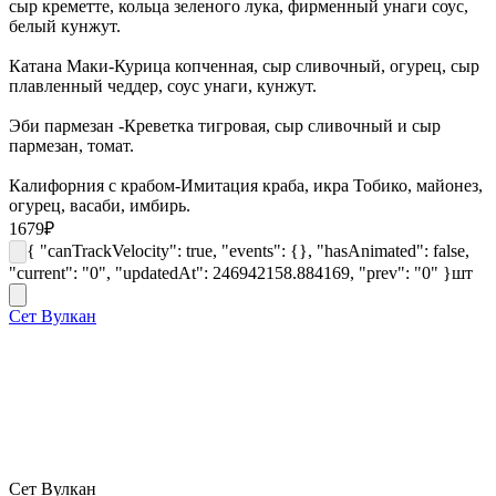
сыр креметте, кольца зеленого лука, фирменный унаги соус,
белый кунжут.
Катана Маки-Курица копченная, сыр сливочный, огурец, сыр
плавленный чеддер, соус унаги, кунжут.
Эби пармезан -Креветка тигровая, сыр сливочный и сыр
пармезан, томат.
Калифорния с крабом-Имитация краба, икра Тобико, майонез,
огурец, васаби, имбирь.
1679
₽
{ "canTrackVelocity": true, "events": {}, "hasAnimated": false,
"current": "0", "updatedAt": 246942158.884169, "prev": "0" }
шт
Сет Вулкан
Сет Вулкан