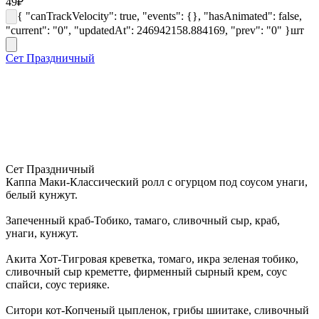
49
₽
{ "canTrackVelocity": true, "events": {}, "hasAnimated": false,
"current": "0", "updatedAt": 246942158.884169, "prev": "0" }
шт
Сет Праздничный
Сет Праздничный
Каппа Маки-Классический ролл с огурцом под соусом унаги,
белый кунжут.
Запеченный краб-Тобико, тамаго, сливочный сыр, краб,
унаги, кунжут.
Акита Хот-Тигровая креветка, томаго, икра зеленая тобико,
сливочный сыр креметте, фирменный сырный крем, соус
спайси, соус терияке.
Ситори кот-Копченый цыпленок, грибы шиитаке, сливочный