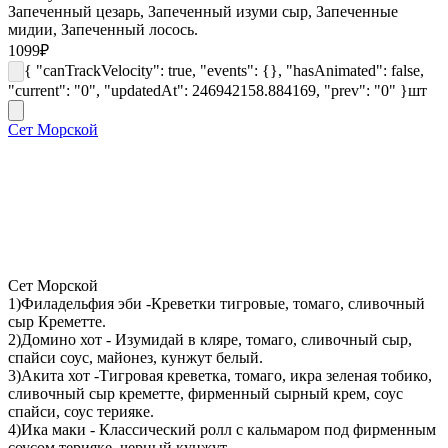
Запеченный цезарь, Запеченный изуми сыр, Запеченные
мидии, Запеченный лосось.
1099
₽
{ "canTrackVelocity": true, "events": {}, "hasAnimated": false,
"current": "0", "updatedAt": 246942158.884169, "prev": "0" }
шт
Сет Морской
Сет Морской
1)Филадельфия эби -Креветки тигровые, томаго, сливочный
сыр Креметте.
2)Домино хот - Изумидай в кляре, томаго, сливочный сыр,
спайси соус, майонез, кунжут белый.
3)Акита хот -Тигровая креветка, томаго, икра зеленая тобико,
сливочный сыр креметте, фирменный сырный крем, соус
спайси, соус терияке.
4)Ика маки - Классический ролл с кальмаром под фирменным
соусом терияке, черный кунжут.