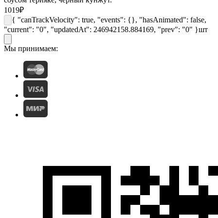
1019
₽
{ "canTrackVelocity": true, "events": {}, "hasAnimated": false,
"current": "0", "updatedAt": 246942158.884169, "prev": "0" }
шт
Мы принимаем: