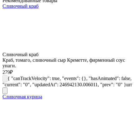
Рекомендованные товары
Сливочный краб
Сливочный краб
Краб, томаго, сливочный сыр Креметте, фирменный соус
унаги.
279
₽
{ "canTrackVelocity": true, "events": {}, "hasAnimated": false,
"current": "0", "updatedAt": 246942130.006011, "prev": "0" }
шт
Сливочная курица