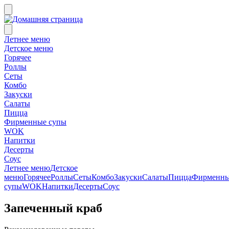
Летнее меню
Детское меню
Горячее
Роллы
Сеты
Комбо
Закуски
Салаты
Пицца
Фирменные супы
WOK
Напитки
Десерты
Соус
Летнее меню
Детское
меню
Горячее
Роллы
Сеты
Комбо
Закуски
Салаты
Пицца
Фирменн
супы
WOK
Напитки
Десерты
Соус
Запеченный краб