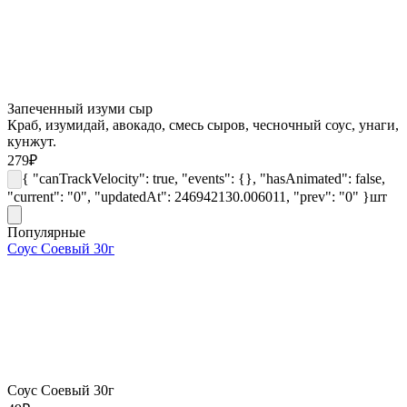
Запеченный изуми сыр
Краб, изумидай, авокадо, смесь сыров, чесночный соус, унаги,
кунжут.
279
₽
{ "canTrackVelocity": true, "events": {}, "hasAnimated": false,
"current": "0", "updatedAt": 246942130.006011, "prev": "0" }
шт
Популярные
Соус Соевый 30г
Соус Соевый 30г