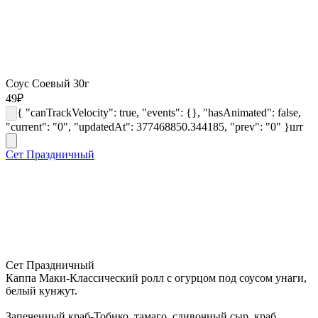
Соус Соевый 30г
49
₽
{ "canTrackVelocity": true, "events": {}, "hasAnimated": false,
"current": "0", "updatedAt": 377468850.344185, "prev": "0" }
шт
Сет Праздничный
Сет Праздничный
Каппа Маки-Классический ролл с огурцом под соусом унаги,
белый кунжут.
Запеченный краб-Тобико, тамаго, сливочный сыр, краб,