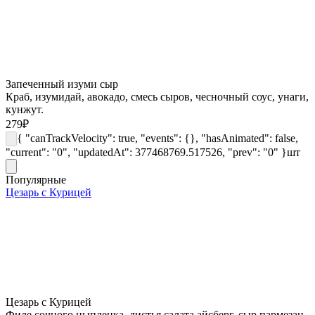
Запеченный изуми сыр
Краб, изумидай, авокадо, смесь сыров, чесночный соус, унаги,
кунжут.
279
₽
{ "canTrackVelocity": true, "events": {}, "hasAnimated": false,
"current": "0", "updatedAt": 377468769.517526, "prev": "0" }
шт
Популярные
Цезарь с Курицей
Цезарь с Курицей
Филе сочного цыпленка, листья салата айсберг, сыр пармезан,