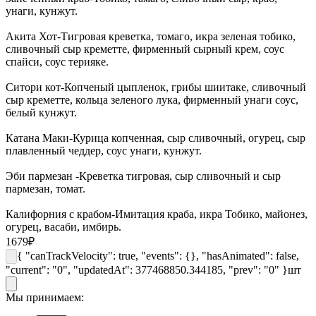
унаги, кунжут.
Акита Хот-Тигровая креветка, томаго, икра зеленая тобико,
сливочный сыр креметте, фирменный сырный крем, соус
спайси, соус терияке.
Ситори кот-Копченый цыпленок, грибы шиитаке, сливочный
сыр креметте, кольца зеленого лука, фирменный унаги соус,
белый кунжут.
Катана Маки-Курица копченная, сыр сливочный, огурец, сыр
плавленный чеддер, соус унаги, кунжут.
Эби пармезан -Креветка тигровая, сыр сливочный и сыр
пармезан, томат.
Калифорния с крабом-Имитация краба, икра Тобико, майонез,
огурец, васаби, имбирь.
1679
₽
{ "canTrackVelocity": true, "events": {}, "hasAnimated": false,
"current": "0", "updatedAt": 377468850.344185, "prev": "0" }
шт
Мы принимаем: