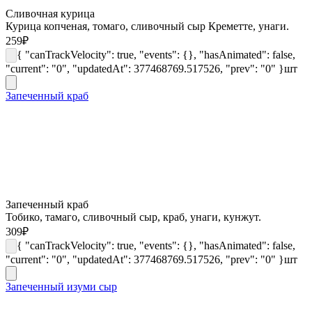
Сливочная курица
Курица копченая, томаго, сливочный сыр Креметте, унаги.
259
₽
{ "canTrackVelocity": true, "events": {}, "hasAnimated": false,
"current": "0", "updatedAt": 377468769.517526, "prev": "0" }
шт
Запеченный краб
Запеченный краб
Тобико, тамаго, сливочный сыр, краб, унаги, кунжут.
309
₽
{ "canTrackVelocity": true, "events": {}, "hasAnimated": false,
"current": "0", "updatedAt": 377468769.517526, "prev": "0" }
шт
Запеченный изуми сыр