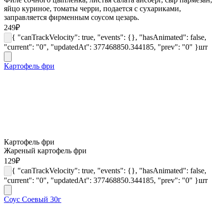
яйцо куриное, томаты черри, подается с сухариками,
заправляется фирменным соусом цезарь.
249
₽
{ "canTrackVelocity": true, "events": {}, "hasAnimated": false,
"current": "0", "updatedAt": 377468850.344185, "prev": "0" }
шт
Картофель фри
Картофель фри
Жареный картофель фри
129
₽
{ "canTrackVelocity": true, "events": {}, "hasAnimated": false,
"current": "0", "updatedAt": 377468850.344185, "prev": "0" }
шт
Соус Соевый 30г