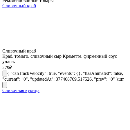
Рекомендованные товары
Сливочный краб
Сливочный краб
Краб, томаго, сливочный сыр Креметте, фирменный соус
унаги.
279
₽
{ "canTrackVelocity": true, "events": {}, "hasAnimated": false,
"current": "0", "updatedAt": 377468769.517526, "prev": "0" }
шт
Сливочная курица