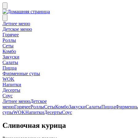
Летнее меню
Детское меню
Горячее
Роллы
Сеты
Комбо
Закуски
Салаты
Пицца
Фирменные супы
WOK
Напитки
Десерты
Соус
Летнее меню
Детское
меню
Горячее
Роллы
Сеты
Комбо
Закуски
Салаты
Пицца
Фирменн
супы
WOK
Напитки
Десерты
Соус
Сливочная курица