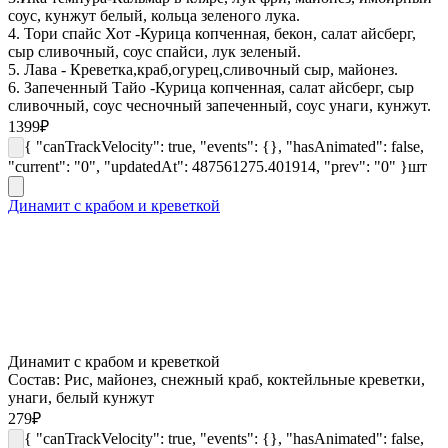
соус, кунжут белый, кольца зеленого лука.
4. Тори спайс Хот -Курица копченная, бекон, салат айсберг,
сыр сливочный, соус спайси, лук зеленый.
5. Лава - Креветка,краб,огурец,сливочный сыр, майонез.
6. Запеченный Тайо -Курица копченная, салат айсберг, сыр
сливочный, соус чесночный запеченный, соус унаги, кунжут.
1399
₽
{ "canTrackVelocity": true, "events": {}, "hasAnimated": false,
"current": "0", "updatedAt": 487561275.401914, "prev": "0" }
шт
Динамит с крабом и креветкой
Динамит с крабом и креветкой
Состав: Рис, майонез, снежный краб, коктейльные креветки,
унаги, белый кунжут
279
₽
{ "canTrackVelocity": true, "events": {}, "hasAnimated": false,