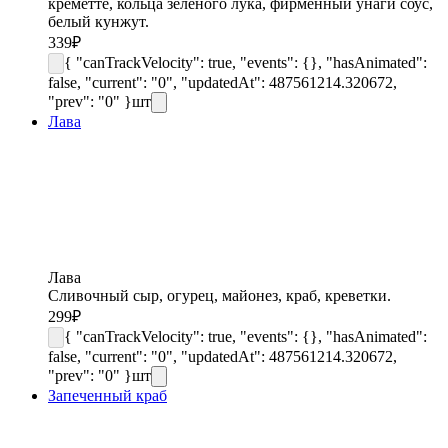
креметте, кольца зеленого лука, фирменный унаги соус,
белый кунжут.
339
₽
{ "canTrackVelocity": true, "events": {}, "hasAnimated":
false, "current": "0", "updatedAt": 487561214.320672,
"prev": "0" }
шт
Лава
Лава
Сливочный сыр, огурец, майонез, краб, креветки.
299
₽
{ "canTrackVelocity": true, "events": {}, "hasAnimated":
false, "current": "0", "updatedAt": 487561214.320672,
"prev": "0" }
шт
Запеченный краб