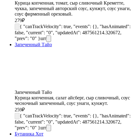
Курица копченная, томат, сыр сливочный Креметте,
чукка, запеченный авторский соус, кунжут, соус унаги,
соус фирменный ореховый.
279
₽
{ "canTrackVelocity": true, "events": {}, "hasAnimated":
false, "current": "0", "updatedAt": 487561214.320672,
"prev": "0" }
шт
Запеченный Тайо
Запеченный Тайо
Курица копченная, салат айсберг, сыр сливочный, соус
чесночный запеченный, соус унаги, кунжут.
259
₽
{ "canTrackVelocity": true, "events": {}, "hasAnimated":
false, "current": "0", "updatedAt": 487561214.320672,
"prev": "0" }
шт
Бутаника Хот