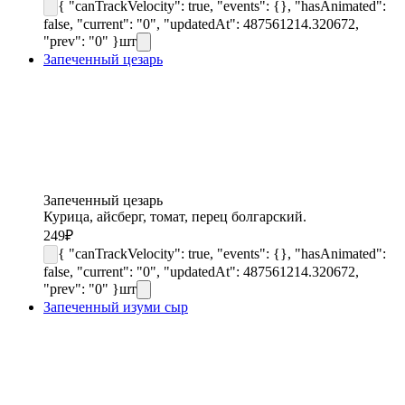
{ "canTrackVelocity": true, "events": {}, "hasAnimated":
false, "current": "0", "updatedAt": 487561214.320672,
"prev": "0" }
шт
Запеченный цезарь
Запеченный цезарь
Курица, айсберг, томат, перец болгарский.
249
₽
{ "canTrackVelocity": true, "events": {}, "hasAnimated":
false, "current": "0", "updatedAt": 487561214.320672,
"prev": "0" }
шт
Запеченный изуми сыр