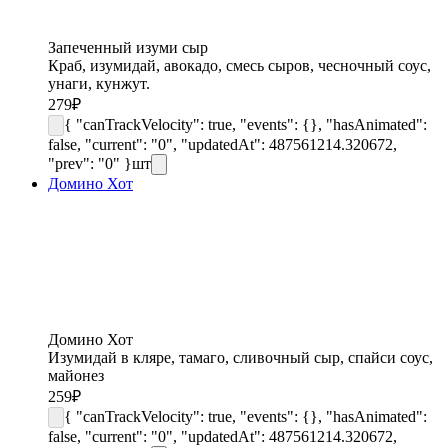
Запеченный изуми сыр
Краб, изумидай, авокадо, смесь сыров, чесночный соус,
унаги, кунжут.
279
₽
{ "canTrackVelocity": true, "events": {}, "hasAnimated":
false, "current": "0", "updatedAt": 487561214.320672,
"prev": "0" }
шт
Домино Хот
Домино Хот
Изумидай в кляре, тамаго, сливочный сыр, спайси соус,
майонез
259
₽
{ "canTrackVelocity": true, "events": {}, "hasAnimated":
false, "current": "0", "updatedAt": 487561214.320672,