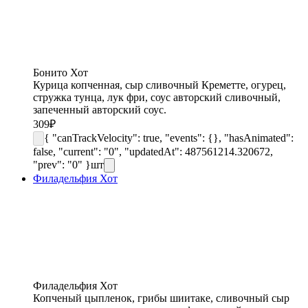
Бонито Хот
Курица копченная, сыр сливочный Креметте, огурец,
стружка тунца, лук фри, соус авторский сливочный,
запеченный авторский соус.
309
₽
{ "canTrackVelocity": true, "events": {}, "hasAnimated":
false, "current": "0", "updatedAt": 487561214.320672,
"prev": "0" }
шт
Филадельфия Хот
Филадельфия Хот
Копченый цыпленок, грибы шиитаке, сливочный сыр