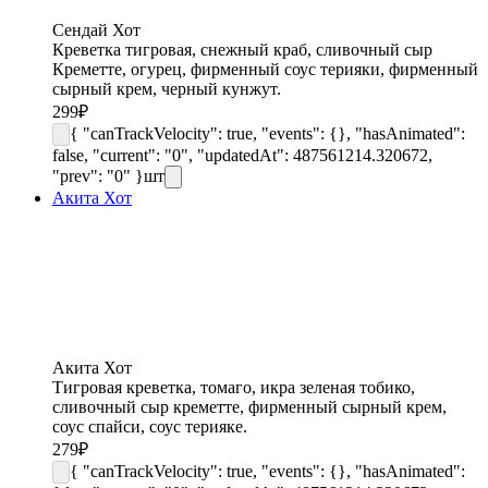
Сендай Хот
Креветка тигровая, снежный краб, сливочный сыр
Креметте, огурец, фирменный соус терияки, фирменный
сырный крем, черный кунжут.
299
₽
{ "canTrackVelocity": true, "events": {}, "hasAnimated":
false, "current": "0", "updatedAt": 487561214.320672,
"prev": "0" }
шт
Акита Хот
Акита Хот
Тигровая креветка, томаго, икра зеленая тобико,
сливочный сыр креметте, фирменный сырный крем,
соус спайси, соус терияке.
279
₽
{ "canTrackVelocity": true, "events": {}, "hasAnimated":