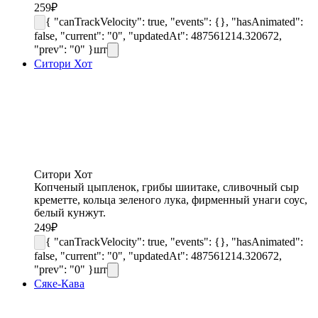
259
₽
{ "canTrackVelocity": true, "events": {}, "hasAnimated":
false, "current": "0", "updatedAt": 487561214.320672,
"prev": "0" }
шт
Ситори Хот
Ситори Хот
Копченый цыпленок, грибы шиитаке, сливочный сыр
креметте, кольца зеленого лука, фирменный унаги соус,
белый кунжут.
249
₽
{ "canTrackVelocity": true, "events": {}, "hasAnimated":
false, "current": "0", "updatedAt": 487561214.320672,
"prev": "0" }
шт
Сяке-Кава