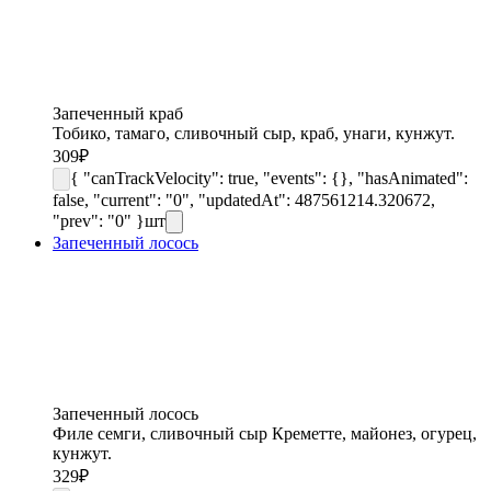
Запеченный краб
Тобико, тамаго, сливочный сыр, краб, унаги, кунжут.
309
₽
{ "canTrackVelocity": true, "events": {}, "hasAnimated":
false, "current": "0", "updatedAt": 487561214.320672,
"prev": "0" }
шт
Запеченный лосось
Запеченный лосось
Филе семги, сливочный сыр Креметте, майонез, огурец,
кунжут.
329
₽