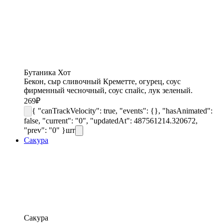
Бутаника Хот
Бекон, сыр сливочный Креметте, огурец, соус
фирменный чесночный, соус спайс, лук зеленый.
269
₽
{ "canTrackVelocity": true, "events": {}, "hasAnimated":
false, "current": "0", "updatedAt": 487561214.320672,
"prev": "0" }
шт
Сакура
Сакура