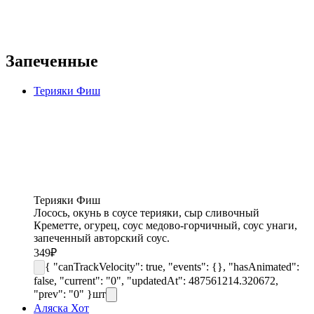
Запеченные
Терияки Фиш
Терияки Фиш
Лосось, окунь в соусе терияки, сыр сливочный
Креметте, огурец, соус медово-горчичный, соус унаги,
запеченный авторский соус.
349
₽
{ "canTrackVelocity": true, "events": {}, "hasAnimated":
false, "current": "0", "updatedAt": 487561214.320672,
"prev": "0" }
шт
Аляска Хот