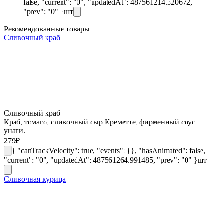
false, "current": "0", "updatedAt": 487561214.320672,
"prev": "0" }
шт
Рекомендованные товары
Сливочный краб
Сливочный краб
Краб, томаго, сливочный сыр Креметте, фирменный соус
унаги.
279
₽
{ "canTrackVelocity": true, "events": {}, "hasAnimated": false,
"current": "0", "updatedAt": 487561264.991485, "prev": "0" }
шт
Сливочная курица