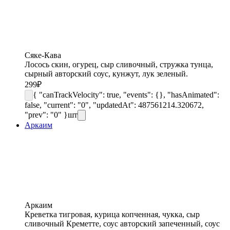
Сяке-Кава
Лосось скин, огурец, сыр сливочный, стружка тунца,
сырный авторский соус, кунжут, лук зеленый.
299
₽
{ "canTrackVelocity": true, "events": {}, "hasAnimated":
false, "current": "0", "updatedAt": 487561214.320672,
"prev": "0" }
шт
Аркаим
Аркаим
Креветка тигровая, курица копченная, чукка, сыр
сливочный Креметте, соус авторский запеченный, соус