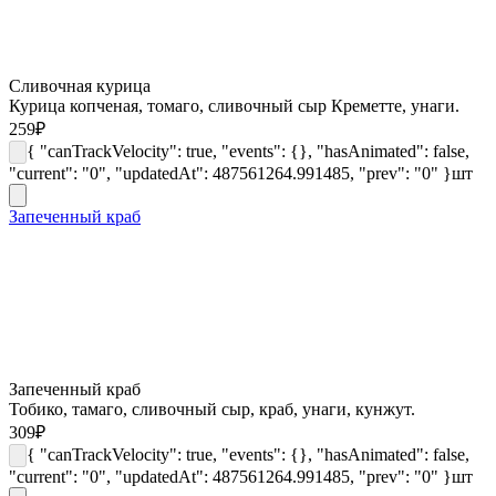
Сливочная курица
Курица копченая, томаго, сливочный сыр Креметте, унаги.
259
₽
{ "canTrackVelocity": true, "events": {}, "hasAnimated": false,
"current": "0", "updatedAt": 487561264.991485, "prev": "0" }
шт
Запеченный краб
Запеченный краб
Тобико, тамаго, сливочный сыр, краб, унаги, кунжут.
309
₽
{ "canTrackVelocity": true, "events": {}, "hasAnimated": false,
"current": "0", "updatedAt": 487561264.991485, "prev": "0" }
шт