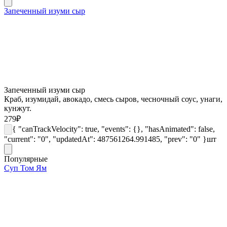
Запеченный изуми сыр
Запеченный изуми сыр
Краб, изумидай, авокадо, смесь сыров, чесночный соус, унаги,
кунжут.
279
₽
{ "canTrackVelocity": true, "events": {}, "hasAnimated": false,
"current": "0", "updatedAt": 487561264.991485, "prev": "0" }
шт
Популярные
Суп Том Ям