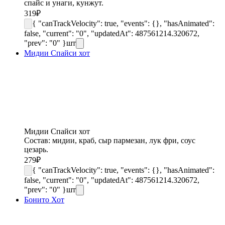
спайс и унаги, кунжут.
319
₽
{ "canTrackVelocity": true, "events": {}, "hasAnimated":
false, "current": "0", "updatedAt": 487561214.320672,
"prev": "0" }
шт
Мидии Спайси хот
Мидии Спайси хот
Состав: мидии, краб, сыр пармезан, лук фри, соус
цезарь.
279
₽
{ "canTrackVelocity": true, "events": {}, "hasAnimated":
false, "current": "0", "updatedAt": 487561214.320672,
"prev": "0" }
шт
Бонито Хот