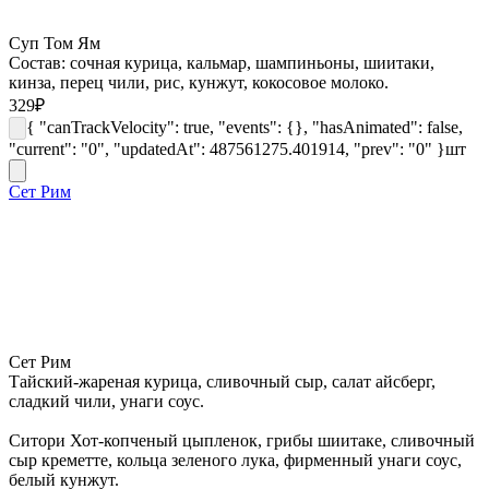
Суп Том Ям
Состав: сочная курица, кальмар, шампиньоны, шиитаки,
кинза, перец чили, рис, кунжут, кокосовое молоко.
329
₽
{ "canTrackVelocity": true, "events": {}, "hasAnimated": false,
"current": "0", "updatedAt": 487561275.401914, "prev": "0" }
шт
Сет Рим
Сет Рим
Тайский-жареная курица, сливочный сыр, салат айсберг,
сладкий чили, унаги соус.
Ситори Хот-копченый цыпленок, грибы шиитаке, сливочный
сыр креметте, кольца зеленого лука, фирменный унаги соус,
белый кунжут.