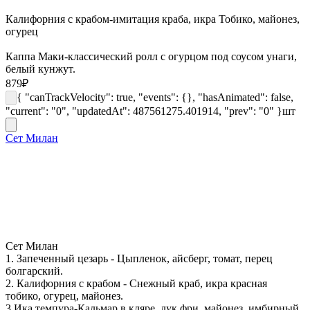
Калифорния с крабом-имитация краба, икра Тобико, майонез,
огурец
Каппа Маки-классический ролл с огурцом под соусом унаги,
белый кунжут.
879
₽
{ "canTrackVelocity": true, "events": {}, "hasAnimated": false,
"current": "0", "updatedAt": 487561275.401914, "prev": "0" }
шт
Сет Милан
Сет Милан
1. Запеченный цезарь - Цыпленок, айсберг, томат, перец
болгарский.
2. Калифорния с крабом - Снежный краб, икра красная
тобико, огурец, майонез.
3.Ика темпура-Кальмар в кляре, лук фри, майонез, имбирный