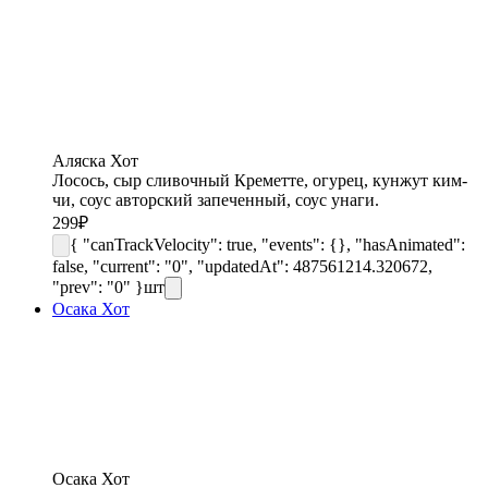
Аляска Хот
Лосось, сыр сливочный Креметте, огурец, кунжут ким-
чи, соус авторский запеченный, соус унаги.
299
₽
{ "canTrackVelocity": true, "events": {}, "hasAnimated":
false, "current": "0", "updatedAt": 487561214.320672,
"prev": "0" }
шт
Осака Хот
Осака Хот