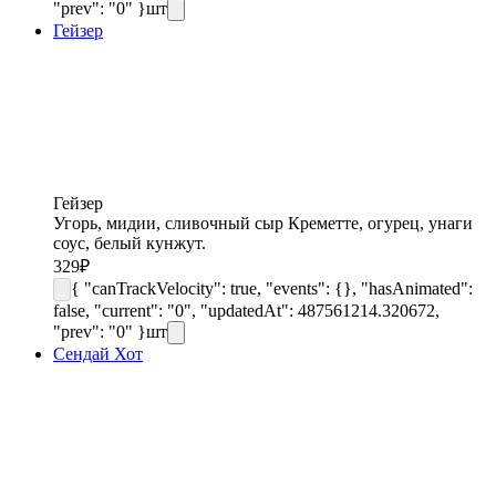
"prev": "0" }
шт
Гейзер
Гейзер
Угорь, мидии, сливочный сыр Креметте, огурец, унаги
соус, белый кунжут.
329
₽
{ "canTrackVelocity": true, "events": {}, "hasAnimated":
false, "current": "0", "updatedAt": 487561214.320672,
"prev": "0" }
шт
Сендай Хот