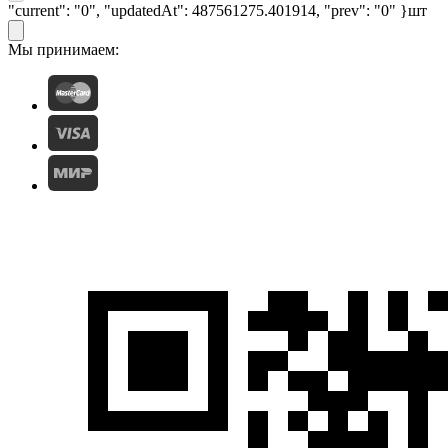
"current": "0", "updatedAt": 487561275.401914, "prev": "0" }
шт
Мы принимаем: