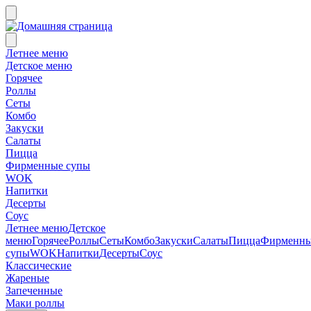
Летнее меню
Детское меню
Горячее
Роллы
Сеты
Комбо
Закуски
Салаты
Пицца
Фирменные супы
WOK
Напитки
Десерты
Соус
Летнее меню
Детское
меню
Горячее
Роллы
Сеты
Комбо
Закуски
Салаты
Пицца
Фирменн
супы
WOK
Напитки
Десерты
Соус
Классические
Жареные
Запеченные
Маки роллы