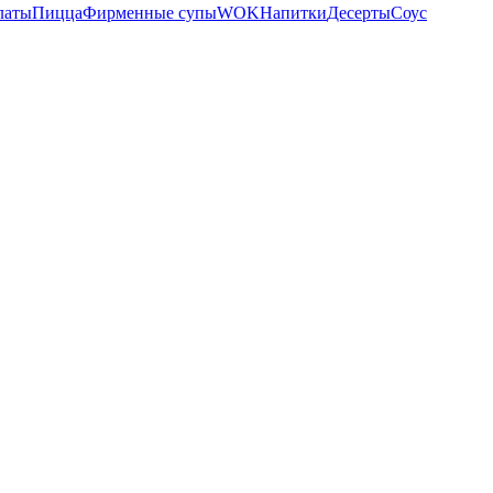
латы
Пицца
Фирменные супы
WOK
Напитки
Десерты
Соус