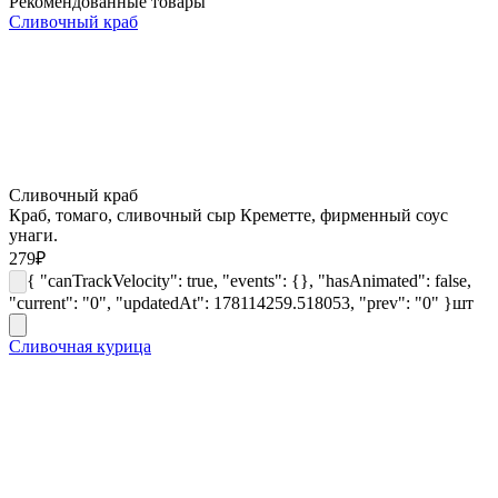
Рекомендованные товары
Сливочный краб
Сливочный краб
Краб, томаго, сливочный сыр Креметте, фирменный соус
унаги.
279
₽
{ "canTrackVelocity": true, "events": {}, "hasAnimated": false,
"current": "0", "updatedAt": 178114259.518053, "prev": "0" }
шт
Сливочная курица