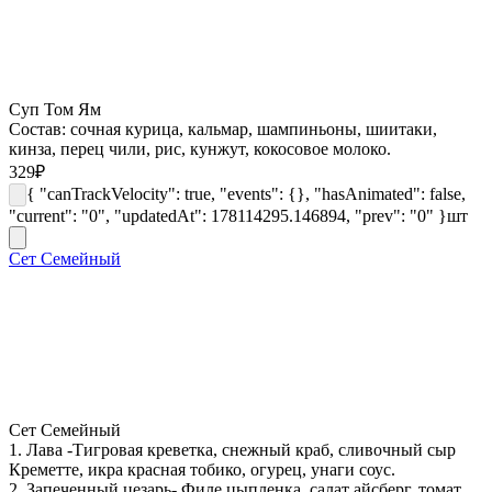
Суп Том Ям
Состав: сочная курица, кальмар, шампиньоны, шиитаки,
кинза, перец чили, рис, кунжут, кокосовое молоко.
329
₽
{ "canTrackVelocity": true, "events": {}, "hasAnimated": false,
"current": "0", "updatedAt": 178114295.146894, "prev": "0" }
шт
Сет Семейный
Сет Семейный
1. Лава -Тигровая креветка, снежный краб, сливочный сыр
Креметте, икра красная тобико, огурец, унаги соус.
2. Запеченный цезарь- Филе цыпленка, салат айсберг, томат,