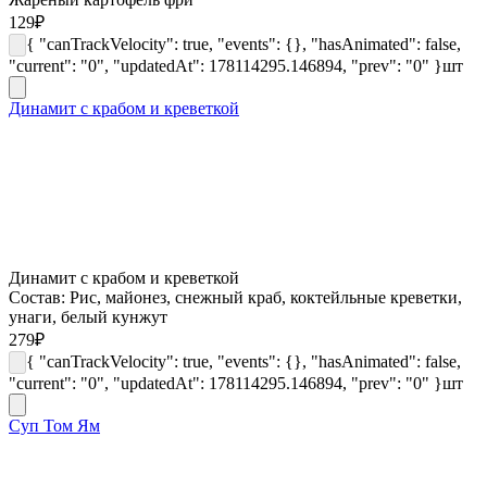
129
₽
{ "canTrackVelocity": true, "events": {}, "hasAnimated": false,
"current": "0", "updatedAt": 178114295.146894, "prev": "0" }
шт
Динамит с крабом и креветкой
Динамит с крабом и креветкой
Состав: Рис, майонез, снежный краб, коктейльные креветки,
унаги, белый кунжут
279
₽
{ "canTrackVelocity": true, "events": {}, "hasAnimated": false,
"current": "0", "updatedAt": 178114295.146894, "prev": "0" }
шт
Суп Том Ям