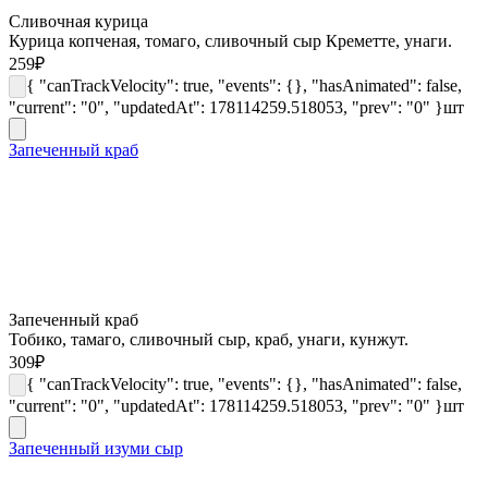
Сливочная курица
Курица копченая, томаго, сливочный сыр Креметте, унаги.
259
₽
{ "canTrackVelocity": true, "events": {}, "hasAnimated": false,
"current": "0", "updatedAt": 178114259.518053, "prev": "0" }
шт
Запеченный краб
Запеченный краб
Тобико, тамаго, сливочный сыр, краб, унаги, кунжут.
309
₽
{ "canTrackVelocity": true, "events": {}, "hasAnimated": false,
"current": "0", "updatedAt": 178114259.518053, "prev": "0" }
шт
Запеченный изуми сыр