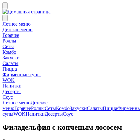
Летнее меню
Детское меню
Горячее
Роллы
Сеты
Комбо
Закуски
Салаты
Пицца
Фирменные супы
WOK
Напитки
Десерты
Соус
Летнее меню
Детское
меню
Горячее
Роллы
Сеты
Комбо
Закуски
Салаты
Пицца
Фирменн
супы
WOK
Напитки
Десерты
Соус
Филадельфия с копченым лососем