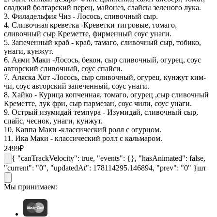
сладкий болгарский перец, майонез, слайсы зеленого лука.
3. Филадельфия Чиз - Лосось, сливочный сыр.
4. Сливочная креветка -Креветки тигровые, томаго,
сливочный сыр Креметте, фирменный соус унаги.
5. Запеченный краб - краб, тамаго, сливочный сыр, тобико,
унаги, кунжут.
6. Аями Маки -Лосось, бекон, сыр сливочный, огурец, соус
авторский сливочный, соус спайси.
7. Аляска Хот -Лосось, сыр сливочный, огурец, кунжут ким-
чи, соус авторский запеченный, соус унаги.
8. Хайко - Курица копченная, томаго, огурец ,сыр сливочный
Креметте, лук фри, сыр пармезан, соус чили, соус унаги.
9. Острый изумидай темпура - Изумидай, сливочный сыр,
спайс, чеснок, унаги, кунжут.
10. Каппа Маки -классический ролл с огурцом.
11. Ика Маки - классический ролл с кальмаром.
2499
₽
{ "canTrackVelocity": true, "events": {}, "hasAnimated": false,
"current": "0", "updatedAt": 178114295.146894, "prev": "0" }
шт
Мы принимаем: