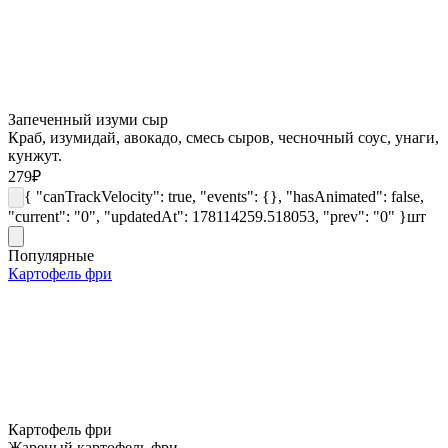
Запеченный изуми сыр
Краб, изумидай, авокадо, смесь сыров, чесночный соус, унаги,
кунжут.
279
₽
{ "canTrackVelocity": true, "events": {}, "hasAnimated": false,
"current": "0", "updatedAt": 178114259.518053, "prev": "0" }
шт
Популярные
Картофель фри
Картофель фри
Жареный картофель фри