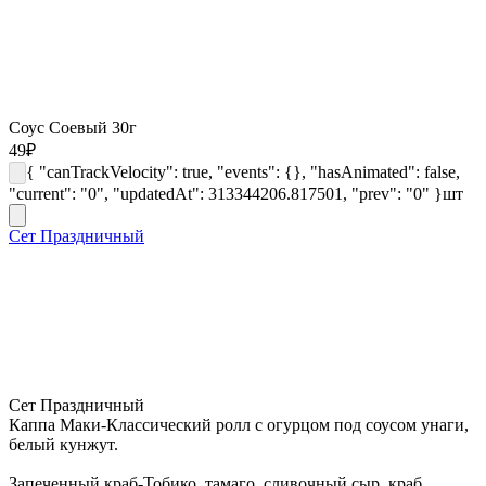
Соус Соевый 30г
49
₽
{ "canTrackVelocity": true, "events": {}, "hasAnimated": false,
"current": "0", "updatedAt": 313344206.817501, "prev": "0" }
шт
Сет Праздничный
Сет Праздничный
Каппа Маки-Классический ролл с огурцом под соусом унаги,
белый кунжут.
Запеченный краб-Тобико, тамаго, сливочный сыр, краб,