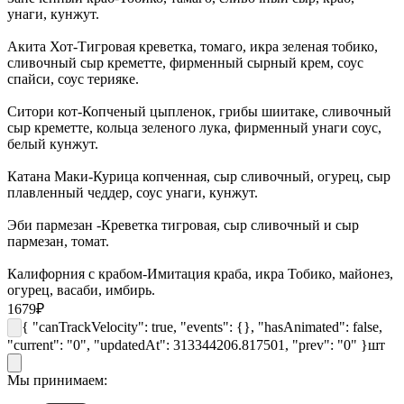
унаги, кунжут.
Акита Хот-Тигровая креветка, томаго, икра зеленая тобико,
сливочный сыр креметте, фирменный сырный крем, соус
спайси, соус терияке.
Ситори кот-Копченый цыпленок, грибы шиитаке, сливочный
сыр креметте, кольца зеленого лука, фирменный унаги соус,
белый кунжут.
Катана Маки-Курица копченная, сыр сливочный, огурец, сыр
плавленный чеддер, соус унаги, кунжут.
Эби пармезан -Креветка тигровая, сыр сливочный и сыр
пармезан, томат.
Калифорния с крабом-Имитация краба, икра Тобико, майонез,
огурец, васаби, имбирь.
1679
₽
{ "canTrackVelocity": true, "events": {}, "hasAnimated": false,
"current": "0", "updatedAt": 313344206.817501, "prev": "0" }
шт
Мы принимаем: