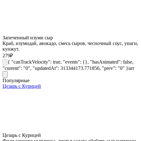
Запеченный изуми сыр
Краб, изумидай, авокадо, смесь сыров, чесночный соус, унаги,
кунжут.
279
₽
{ "canTrackVelocity": true, "events": {}, "hasAnimated": false,
"current": "0", "updatedAt": 313344173.771856, "prev": "0" }
шт
Популярные
Цезарь с Курицей
Цезарь с Курицей
Филе сочного цыпленка, листья салата айсберг, сыр пармезан,