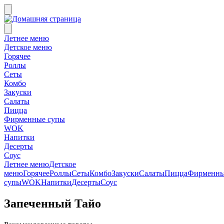
Летнее меню
Детское меню
Горячее
Роллы
Сеты
Комбо
Закуски
Салаты
Пицца
Фирменные супы
WOK
Напитки
Десерты
Соус
Летнее меню
Детское
меню
Горячее
Роллы
Сеты
Комбо
Закуски
Салаты
Пицца
Фирменн
супы
WOK
Напитки
Десерты
Соус
Запеченный Тайо