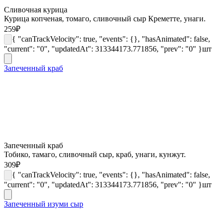
Сливочная курица
Курица копченая, томаго, сливочный сыр Креметте, унаги.
259
₽
{ "canTrackVelocity": true, "events": {}, "hasAnimated": false,
"current": "0", "updatedAt": 313344173.771856, "prev": "0" }
шт
Запеченный краб
Запеченный краб
Тобико, тамаго, сливочный сыр, краб, унаги, кунжут.
309
₽
{ "canTrackVelocity": true, "events": {}, "hasAnimated": false,
"current": "0", "updatedAt": 313344173.771856, "prev": "0" }
шт
Запеченный изуми сыр