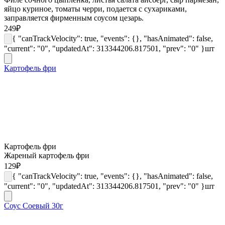
яйцо куриное, томаты черри, подается с сухариками,
заправляется фирменным соусом цезарь.
249
₽
{ "canTrackVelocity": true, "events": {}, "hasAnimated": false,
"current": "0", "updatedAt": 313344206.817501, "prev": "0" }
шт
Картофель фри
Картофель фри
Жареный картофель фри
129
₽
{ "canTrackVelocity": true, "events": {}, "hasAnimated": false,
"current": "0", "updatedAt": 313344206.817501, "prev": "0" }
шт
Соус Соевый 30г