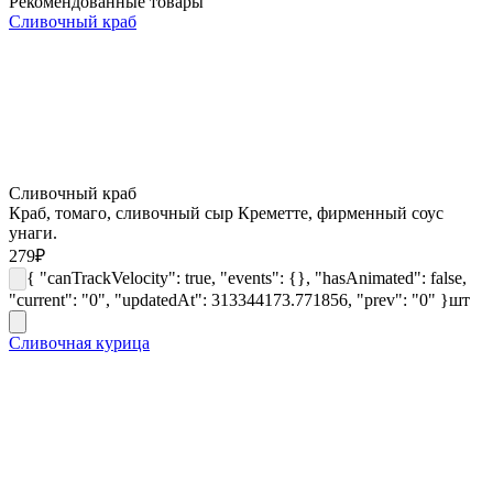
Рекомендованные товары
Сливочный краб
Сливочный краб
Краб, томаго, сливочный сыр Креметте, фирменный соус
унаги.
279
₽
{ "canTrackVelocity": true, "events": {}, "hasAnimated": false,
"current": "0", "updatedAt": 313344173.771856, "prev": "0" }
шт
Сливочная курица