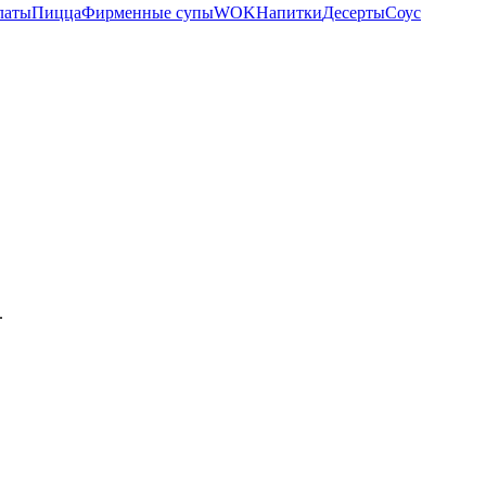
латы
Пицца
Фирменные супы
WOK
Напитки
Десерты
Соус
.