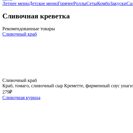
Летнее меню
Детское меню
Горячее
Роллы
Сеты
Комбо
Закуски
Са
Сливочная креветка
Рекомендованные товары
Сливочный краб
Сливочный краб
Краб, томаго, сливочный сыр Креметте, фирменный соус унаги
279
₽
Сливочная курица