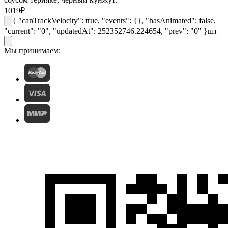
1019
₽
{ "canTrackVelocity": true, "events": {}, "hasAnimated": false,
"current": "0", "updatedAt": 252352746.224654, "prev": "0" }
шт
Мы принимаем: