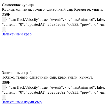
Сливочная курица
Курица копченая, томаго, сливочный сыр Креметте, унаги.
259
₽
{ "canTrackVelocity": true, "events": {}, "hasAnimated": false,
"current": "0", "updatedAt": 252352692.466933, "prev": "0" }
шт
Запеченный краб
Запеченный краб
Тобико, тамаго, сливочный сыр, краб, унаги, кунжут.
309
₽
{ "canTrackVelocity": true, "events": {}, "hasAnimated": false,
"current": "0", "updatedAt": 252352692.466933, "prev": "0" }
шт
Запеченный изуми сыр