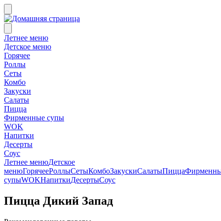
Летнее меню
Детское меню
Горячее
Роллы
Сеты
Комбо
Закуски
Салаты
Пицца
Фирменные супы
WOK
Напитки
Десерты
Соус
Летнее меню
Детское
меню
Горячее
Роллы
Сеты
Комбо
Закуски
Салаты
Пицца
Фирменн
супы
WOK
Напитки
Десерты
Соус
Пицца Дикий Запад