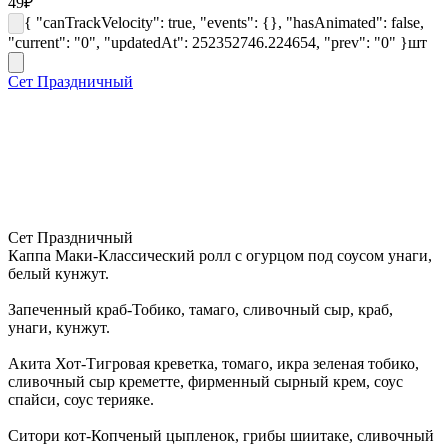
49
₽
{ "canTrackVelocity": true, "events": {}, "hasAnimated": false,
"current": "0", "updatedAt": 252352746.224654, "prev": "0" }
шт
Сет Праздничный
Сет Праздничный
Каппа Маки-Классический ролл с огурцом под соусом унаги,
белый кунжут.
Запеченный краб-Тобико, тамаго, сливочный сыр, краб,
унаги, кунжут.
Акита Хот-Тигровая креветка, томаго, икра зеленая тобико,
сливочный сыр креметте, фирменный сырный крем, соус
спайси, соус терияке.
Ситори кот-Копченый цыпленок, грибы шиитаке, сливочный