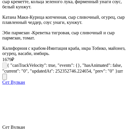
сыр креметте, кольца зеленого лука, фирменный унаги соус,
белый кунжут.
Катана Маки-Курица копченная, сыр сливочный, огурец, сыр
плавленный чеддер, соус унаги, кунжут.
Эби пармезан -Креветка тигровая, сыр сливочный и сыр
пармезан, томат.
Калифорния с крабом-Имитация краба, икра Тобико, майонез,
огурец, васаби, имбирь.
1679
₽
{ "canTrackVelocity": true, "events": {}, "hasAnimated": false,
"current": "0", "updatedAt": 252352746.224654, "prev": "0" }
шт
Сет Вулкан
Сет Вулкан