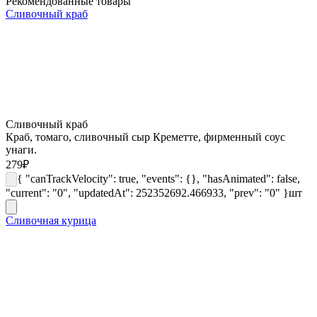
Рекомендованные товары
Сливочный краб
Сливочный краб
Краб, томаго, сливочный сыр Креметте, фирменный соус
унаги.
279
₽
{ "canTrackVelocity": true, "events": {}, "hasAnimated": false,
"current": "0", "updatedAt": 252352692.466933, "prev": "0" }
шт
Сливочная курица