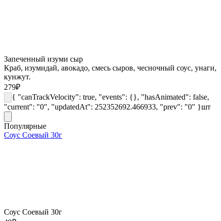
Запеченный изуми сыр
Краб, изумидай, авокадо, смесь сыров, чесночный соус, унаги,
кунжут.
279
₽
{ "canTrackVelocity": true, "events": {}, "hasAnimated": false,
"current": "0", "updatedAt": 252352692.466933, "prev": "0" }
шт
Популярные
Соус Соевый 30г
Соус Соевый 30г