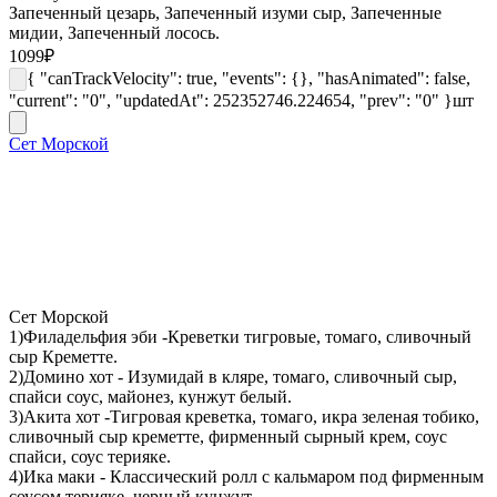
Запеченный цезарь, Запеченный изуми сыр, Запеченные
мидии, Запеченный лосось.
1099
₽
{ "canTrackVelocity": true, "events": {}, "hasAnimated": false,
"current": "0", "updatedAt": 252352746.224654, "prev": "0" }
шт
Сет Морской
Сет Морской
1)Филадельфия эби -Креветки тигровые, томаго, сливочный
сыр Креметте.
2)Домино хот - Изумидай в кляре, томаго, сливочный сыр,
спайси соус, майонез, кунжут белый.
3)Акита хот -Тигровая креветка, томаго, икра зеленая тобико,
сливочный сыр креметте, фирменный сырный крем, соус
спайси, соус терияке.
4)Ика маки - Классический ролл с кальмаром под фирменным
соусом терияке, черный кунжут.