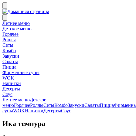
Летнее меню
Детское меню
Горячее
Роллы
Сеты
Комбо
Закуски
Салаты
Пицца
Фирменные супы
WOK
Напитки
Десерты
Соус
Летнее меню
Детское
меню
Горячее
Роллы
Сеты
Комбо
Закуски
Салаты
Пицца
Фирменн
супы
WOK
Напитки
Десерты
Соус
Ика темпура