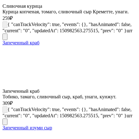
Сливочная курица
Курица копченая, томаго, сливочный сыр Креметте, унаги.
259
₽
{ "canTrackVelocity": true, "events": {}, "hasAnimated": false,
"current": "0", "updatedAt": 150982563.275515, "prev": "0" }
шт
Запеченный краб
Запеченный краб
Тобико, тамаго, сливочный сыр, краб, унаги, кунжут.
309
₽
{ "canTrackVelocity": true, "events": {}, "hasAnimated": false,
"current": "0", "updatedAt": 150982563.275515, "prev": "0" }
шт
Запеченный изуми сыр