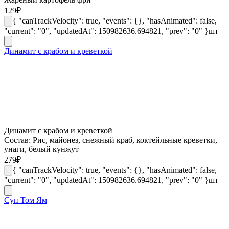
129
₽
{ "canTrackVelocity": true, "events": {}, "hasAnimated": false,
"current": "0", "updatedAt": 150982636.694821, "prev": "0" }
шт
Динамит с крабом и креветкой
Динамит с крабом и креветкой
Состав: Рис, майонез, снежный краб, коктейльные креветки,
унаги, белый кунжут
279
₽
{ "canTrackVelocity": true, "events": {}, "hasAnimated": false,
"current": "0", "updatedAt": 150982636.694821, "prev": "0" }
шт
Суп Том Ям