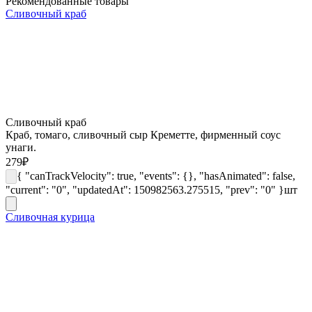
Рекомендованные товары
Сливочный краб
Сливочный краб
Краб, томаго, сливочный сыр Креметте, фирменный соус
унаги.
279
₽
{ "canTrackVelocity": true, "events": {}, "hasAnimated": false,
"current": "0", "updatedAt": 150982563.275515, "prev": "0" }
шт
Сливочная курица