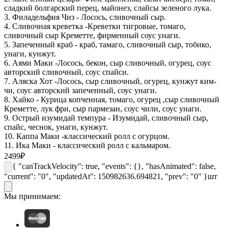
сладкий болгарский перец, майонез, слайсы зеленого лука.
3. Филадельфия Чиз - Лосось, сливочный сыр.
4. Сливочная креветка -Креветки тигровые, томаго,
сливочный сыр Креметте, фирменный соус унаги.
5. Запеченный краб - краб, тамаго, сливочный сыр, тобико,
унаги, кунжут.
6. Аями Маки -Лосось, бекон, сыр сливочный, огурец, соус
авторский сливочный, соус спайси.
7. Аляска Хот -Лосось, сыр сливочный, огурец, кунжут ким-
чи, соус авторский запеченный, соус унаги.
8. Хайко - Курица копченная, томаго, огурец ,сыр сливочный
Креметте, лук фри, сыр пармезан, соус чили, соус унаги.
9. Острый изумидай темпура - Изумидай, сливочный сыр,
спайс, чеснок, унаги, кунжут.
10. Каппа Маки -классический ролл с огурцом.
11. Ика Маки - классический ролл с кальмаром.
2499
₽
{ "canTrackVelocity": true, "events": {}, "hasAnimated": false,
"current": "0", "updatedAt": 150982636.694821, "prev": "0" }
шт
Мы принимаем: