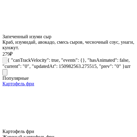
Запеченный изуми сыр
Краб, изумидай, авокадо, смесь сыров, чесночный соус, унаги,
кунжут.
279
₽
{ "canTrackVelocity": true, "events": {}, "hasAnimated": false,
"current": "0", "updatedAt": 150982563.275515, "prev": "0" }
шт
Популярные
Картофель фри
Картофель фри
Жареный картофель фри