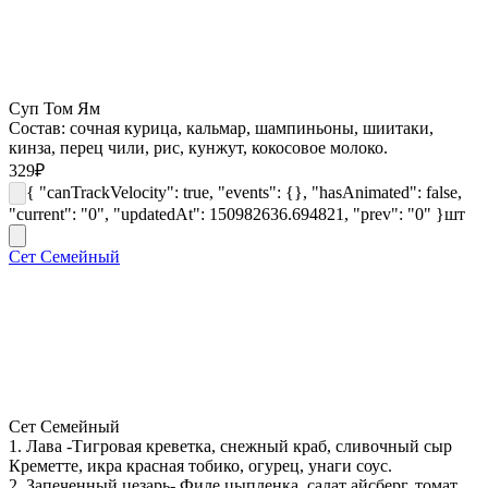
Суп Том Ям
Состав: сочная курица, кальмар, шампиньоны, шиитаки,
кинза, перец чили, рис, кунжут, кокосовое молоко.
329
₽
{ "canTrackVelocity": true, "events": {}, "hasAnimated": false,
"current": "0", "updatedAt": 150982636.694821, "prev": "0" }
шт
Сет Семейный
Сет Семейный
1. Лава -Тигровая креветка, снежный краб, сливочный сыр
Креметте, икра красная тобико, огурец, унаги соус.
2. Запеченный цезарь- Филе цыпленка, салат айсберг, томат,