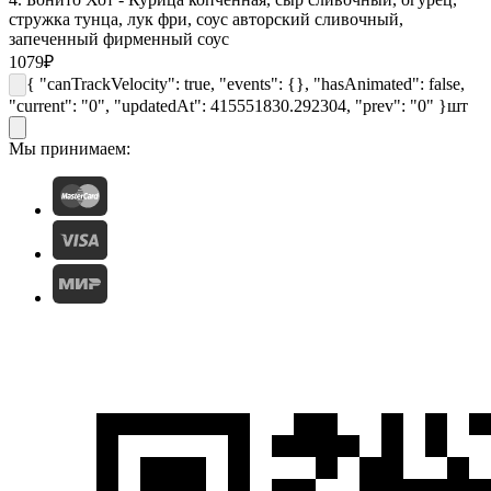
стружка тунца, лук фри, соус авторский сливочный,
запеченный фирменный соус
1079
₽
{ "canTrackVelocity": true, "events": {}, "hasAnimated": false,
"current": "0", "updatedAt": 415551830.292304, "prev": "0" }
шт
Мы принимаем: