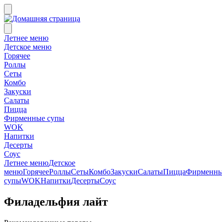
Летнее меню
Детское меню
Горячее
Роллы
Сеты
Комбо
Закуски
Салаты
Пицца
Фирменные супы
WOK
Напитки
Десерты
Соус
Летнее меню
Детское
меню
Горячее
Роллы
Сеты
Комбо
Закуски
Салаты
Пицца
Фирменн
супы
WOK
Напитки
Десерты
Соус
Филадельфия лайт