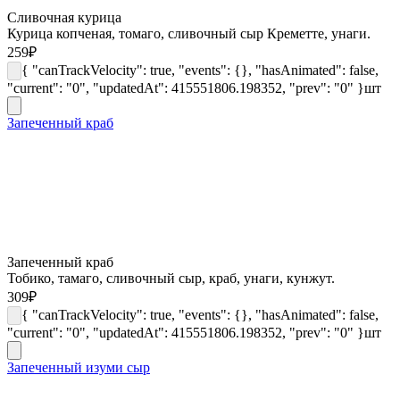
Сливочная курица
Курица копченая, томаго, сливочный сыр Креметте, унаги.
259
₽
{ "canTrackVelocity": true, "events": {}, "hasAnimated": false,
"current": "0", "updatedAt": 415551806.198352, "prev": "0" }
шт
Запеченный краб
Запеченный краб
Тобико, тамаго, сливочный сыр, краб, унаги, кунжут.
309
₽
{ "canTrackVelocity": true, "events": {}, "hasAnimated": false,
"current": "0", "updatedAt": 415551806.198352, "prev": "0" }
шт
Запеченный изуми сыр