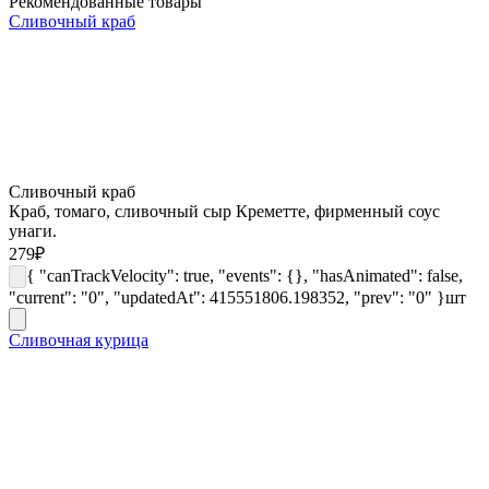
Рекомендованные товары
Сливочный краб
Сливочный краб
Краб, томаго, сливочный сыр Креметте, фирменный соус
унаги.
279
₽
{ "canTrackVelocity": true, "events": {}, "hasAnimated": false,
"current": "0", "updatedAt": 415551806.198352, "prev": "0" }
шт
Сливочная курица