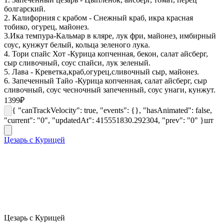
болгарский.
2. Калифорния с крабом - Снежный краб, икра красная
тобико, огурец, майонез.
3.Ика темпура-Кальмар в кляре, лук фри, майонез, имбирный
соус, кунжут белый, кольца зеленого лука.
4. Тори спайс Хот -Курица копченная, бекон, салат айсберг,
сыр сливочный, соус спайси, лук зеленый.
5. Лава - Креветка,краб,огурец,сливочный сыр, майонез.
6. Запеченный Тайо -Курица копченная, салат айсберг, сыр
сливочный, соус чесночный запеченный, соус унаги, кунжут.
1399
₽
{ "canTrackVelocity": true, "events": {}, "hasAnimated": false,
"current": "0", "updatedAt": 415551830.292304, "prev": "0" }
шт
Цезарь с Курицей
Цезарь с Курицей