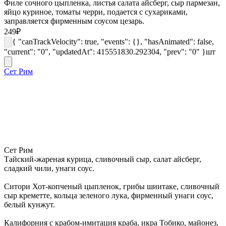
Филе сочного цыпленка, листья салата айсберг, сыр пармезан,
яйцо куриное, томаты черри, подается с сухариками,
заправляется фирменным соусом цезарь.
249
₽
{ "canTrackVelocity": true, "events": {}, "hasAnimated": false,
"current": "0", "updatedAt": 415551830.292304, "prev": "0" }
шт
Сет Рим
Сет Рим
Тайский-жареная курица, сливочный сыр, салат айсберг,
сладкий чили, унаги соус.
Ситори Хот-копченый цыпленок, грибы шиитаке, сливочный
сыр креметте, кольца зеленого лука, фирменный унаги соус,
белый кунжут.
Калифорния с крабом-имитация краба, икра Тобико, майонез,