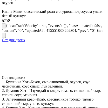
огурец
Каппа Маки-классический ролл с огурцом под соусом унаги,
белый кунжут.
879
₽
{ "canTrackVelocity": true, "events": {}, "hasAnimated": false,
"current": "0", "updatedAt": 415551830.292304, "prev": "0" }
шт
Сет для двоих
Сет для двоих
1. Бутаника Хот -Бекон, сыр сливочный, огурец, соус
чесночный, соус спайс, лук зеленый.
2. Домино Хот - Изумидай в кляре, тамаго, сливочный сыр,
спайси соус, майонез
3. Запеченный краб -Краб, красная икра тобико, тамаго,
сливочный сыр, унаги, кунжут.
4. Бонито Хот - Курица копченная, сыр сливочный, огурец,