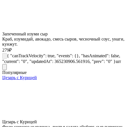
Запеченный изуми сыр
Краб, изумидай, авокадо, смесь сыров, чесночный соус, унаги,
кунжут.
279
₽
{ "canTrackVelocity": true, "events": {}, "hasAnimated": false,
"current": "0", "updatedAt": 365230906.561916, "prev": "0" }
шт
Популярные
Цезарь с Курицей
Цезарь с Курицей
Филе сочного цыпленка, листья салата айсберг, сыр пармезан,