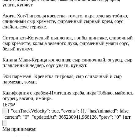
унаги, кунжут.
Акита Хот-Тигровая креветка, томаго, икра зеленая тобико,
сливочный сыр креметте, фирменный сырный крем, соус
спайси, соус терияке.
Ситори кот-Копченый цыпленок, грибы шиитаке, сливочный
сыр креметте, кольца зеленого лука, фирменный унаги соус,
белый кунжут.
Катана Маки-Курица копченная, сыр сливочный, огурец, сыр
плавленный чеддер, соус унаги, кунжут.
Эби пармезан -Креветка тигровая, сыр сливочный и сыр
пармезан, томат.
Калифорния с крабом-Имитация краба, икра Тобико, майонез,
огурец, васаби, имбирь.
1679
₽
{ "canTrackVelocity": true, "events": {}, "hasAnimated": false,
"current": "0", "updatedAt": 365230941.966126, "prev": "0" }
шт
Мы принимаем: