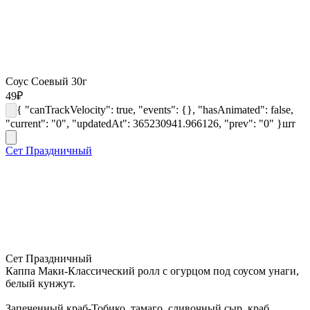
Соус Соевый 30г
49
₽
{ "canTrackVelocity": true, "events": {}, "hasAnimated": false,
"current": "0", "updatedAt": 365230941.966126, "prev": "0" }
шт
Сет Праздничный
Сет Праздничный
Каппа Маки-Классический ролл с огурцом под соусом унаги,
белый кунжут.
Запеченный краб-Тобико, тамаго, сливочный сыр, краб,