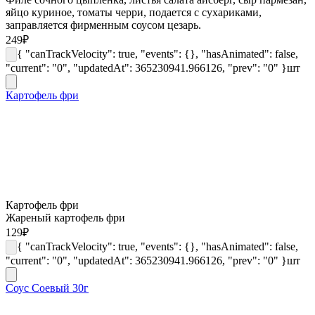
яйцо куриное, томаты черри, подается с сухариками,
заправляется фирменным соусом цезарь.
249
₽
{ "canTrackVelocity": true, "events": {}, "hasAnimated": false,
"current": "0", "updatedAt": 365230941.966126, "prev": "0" }
шт
Картофель фри
Картофель фри
Жареный картофель фри
129
₽
{ "canTrackVelocity": true, "events": {}, "hasAnimated": false,
"current": "0", "updatedAt": 365230941.966126, "prev": "0" }
шт
Соус Соевый 30г