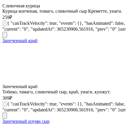
Сливочная курица
Курица копченая, томаго, сливочный сыр Креметте, унаги.
259
₽
{ "canTrackVelocity": true, "events": {}, "hasAnimated": false,
"current": "0", "updatedAt": 365230906.561916, "prev": "0" }
шт
Запеченный краб
Запеченный краб
Тобико, тамаго, сливочный сыр, краб, унаги, кунжут.
309
₽
{ "canTrackVelocity": true, "events": {}, "hasAnimated": false,
"current": "0", "updatedAt": 365230906.561916, "prev": "0" }
шт
Запеченный изуми сыр