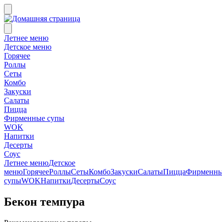
Летнее меню
Детское меню
Горячее
Роллы
Сеты
Комбо
Закуски
Салаты
Пицца
Фирменные супы
WOK
Напитки
Десерты
Соус
Летнее меню
Детское
меню
Горячее
Роллы
Сеты
Комбо
Закуски
Салаты
Пицца
Фирменн
супы
WOK
Напитки
Десерты
Соус
Бекон темпура