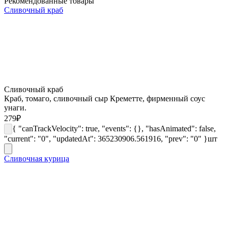
Рекомендованные товары
Сливочный краб
Сливочный краб
Краб, томаго, сливочный сыр Креметте, фирменный соус
унаги.
279
₽
{ "canTrackVelocity": true, "events": {}, "hasAnimated": false,
"current": "0", "updatedAt": 365230906.561916, "prev": "0" }
шт
Сливочная курица