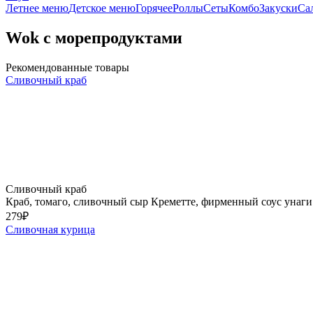
Летнее меню
Детское меню
Горячее
Роллы
Сеты
Комбо
Закуски
Са
Wok с морепродуктами
Рекомендованные товары
Сливочный краб
Сливочный краб
Краб, томаго, сливочный сыр Креметте, фирменный соус унаги
279
₽
Сливочная курица