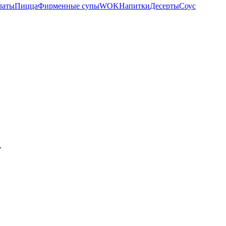
латы
Пицца
Фирменные супы
WOK
Напитки
Десерты
Соус
.