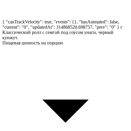
{ "canTrackVelocity": true, "events": {}, "hasAnimated": false,
"current": "0", "updatedAt": 314868520.698757, "prev": "0" }
г
Классический ролл с семгой под соусом унаги, черный
кунжут.
Пищевая ценность на порцию