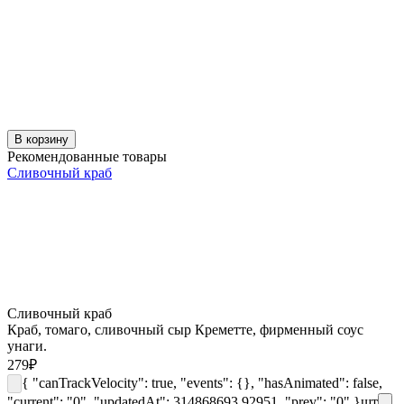
В корзину
Рекомендованные товары
Сливочный краб
Сливочный краб
Краб, томаго, сливочный сыр Креметте, фирменный соус
унаги.
279
₽
{ "canTrackVelocity": true, "events": {}, "hasAnimated": false,
"current": "0", "updatedAt": 314868693.92951, "prev": "0" }
шт