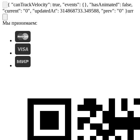
{ "canTrackVelocity": true, "events": {}, "hasAnimated": false,
"current": "0", "updatedAt": 314868733.349588, "prev": "0" }
шт
Мы принимаем: