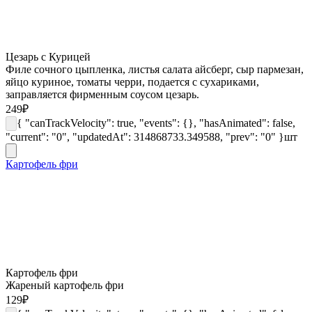
Цезарь с Курицей
Филе сочного цыпленка, листья салата айсберг, сыр пармезан,
яйцо куриное, томаты черри, подается с сухариками,
заправляется фирменным соусом цезарь.
249
₽
{ "canTrackVelocity": true, "events": {}, "hasAnimated": false,
"current": "0", "updatedAt": 314868733.349588, "prev": "0" }
шт
Картофель фри
Картофель фри
Жареный картофель фри
129
₽