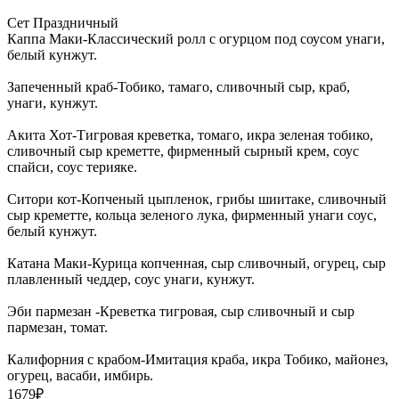
Сет Праздничный
Каппа Маки-Классический ролл с огурцом под соусом унаги,
белый кунжут.
Запеченный краб-Тобико, тамаго, сливочный сыр, краб,
унаги, кунжут.
Акита Хот-Тигровая креветка, томаго, икра зеленая тобико,
сливочный сыр креметте, фирменный сырный крем, соус
спайси, соус терияке.
Ситори кот-Копченый цыпленок, грибы шиитаке, сливочный
сыр креметте, кольца зеленого лука, фирменный унаги соус,
белый кунжут.
Катана Маки-Курица копченная, сыр сливочный, огурец, сыр
плавленный чеддер, соус унаги, кунжут.
Эби пармезан -Креветка тигровая, сыр сливочный и сыр
пармезан, томат.
Калифорния с крабом-Имитация краба, икра Тобико, майонез,
огурец, васаби, имбирь.
1679
₽