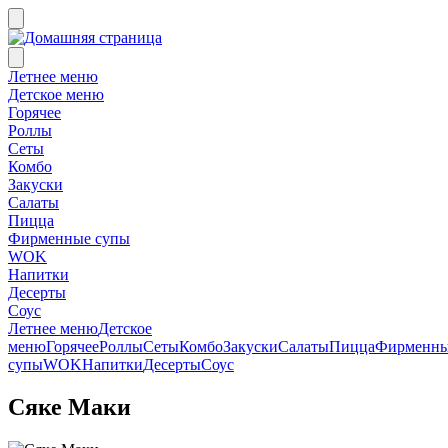
Летнее меню
Детское меню
Горячее
Роллы
Сеты
Комбо
Закуски
Салаты
Пицца
Фирменные супы
WOK
Напитки
Десерты
Соус
Летнее меню
Детское
меню
Горячее
Роллы
Сеты
Комбо
Закуски
Салаты
Пицца
Фирменн
супы
WOK
Напитки
Десерты
Соус
Сяке Маки