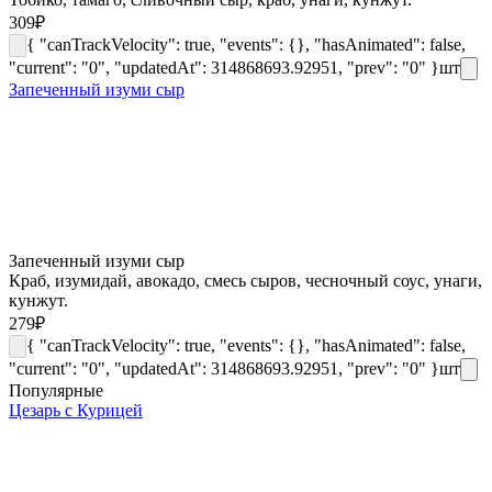
309
₽
{ "canTrackVelocity": true, "events": {}, "hasAnimated": false,
"current": "0", "updatedAt": 314868693.92951, "prev": "0" }
шт
Запеченный изуми сыр
Запеченный изуми сыр
Краб, изумидай, авокадо, смесь сыров, чесночный соус, унаги,
кунжут.
279
₽
{ "canTrackVelocity": true, "events": {}, "hasAnimated": false,
"current": "0", "updatedAt": 314868693.92951, "prev": "0" }
шт
Популярные
Цезарь с Курицей