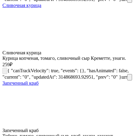
Сливочная курица
Сливочная курица
Курица копченая, томаго, сливочный сыр Креметте, унаги.
259
₽
{ "canTrackVelocity": true, "events": {}, "hasAnimated": false,
"current": "0", "updatedAt": 314868693.92951, "prev": "0" }
шт
Запеченный краб
Запеченный краб
Тобико, тамаго, сливочный сыр, краб, унаги, кунжут.