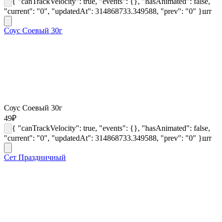
{ "canTrackVelocity": true, "events": {}, "hasAnimated": false,
"current": "0", "updatedAt": 314868733.349588, "prev": "0" }
шт
Соус Соевый 30г
Соус Соевый 30г
49
₽
{ "canTrackVelocity": true, "events": {}, "hasAnimated": false,
"current": "0", "updatedAt": 314868733.349588, "prev": "0" }
шт
Сет Праздничный