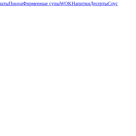
латы
Пицца
Фирменные супы
WOK
Напитки
Десерты
Соус