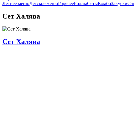
Летнее меню
Детское меню
Горячее
Роллы
Сеты
Комбо
Закуски
Са
Сет Халява
Сет Халява