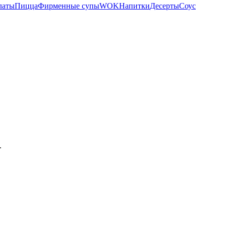
латы
Пицца
Фирменные супы
WOK
Напитки
Десерты
Соус
.