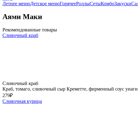
Летнее меню
Детское меню
Горячее
Роллы
Сеты
Комбо
Закуски
Са
Аями Маки
Рекомендованные товары
Сливочный краб
Сливочный краб
Краб, томаго, сливочный сыр Креметте, фирменный соус унаги
279
₽
Сливочная курица