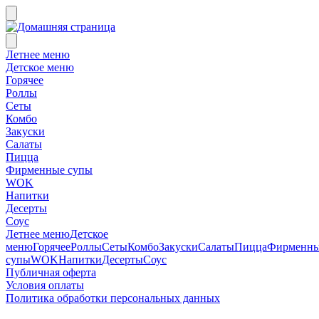
Летнее меню
Детское меню
Горячее
Роллы
Сеты
Комбо
Закуски
Салаты
Пицца
Фирменные супы
WOK
Напитки
Десерты
Соус
Летнее меню
Детское
меню
Горячее
Роллы
Сеты
Комбо
Закуски
Салаты
Пицца
Фирменн
супы
WOK
Напитки
Десерты
Соус
Публичная оферта
Условия оплаты
Политика обработки персональных данных